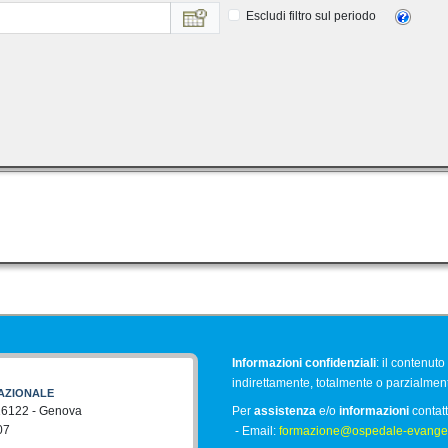
Escludi filtro sul periodo
Informazioni confidenziali
: il contenut
indirettamente, totalmente o parzialme
AZIONALE
 16122 - Genova
Per
assistenza
e/o
informazioni
contatt
07
- Email:
formazione@ospedale-evangeli