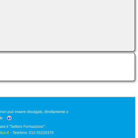
o non può essere divulgato, direttamente o
nte
are il "Settore Formazione":
co.it
- Telefono: 010.55229379