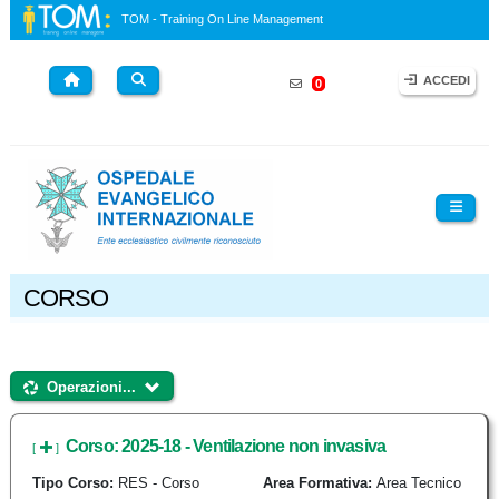
TOM - Training On Line Management
ACCEDI
0
CORSO
Operazioni...
Operazioni...
Corso: 2025-18 - Ventilazione non invasiva
[
]
Tipo Corso:
RES - Corso
Area Formativa:
Area Tecnico