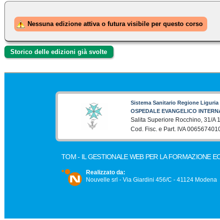
Nessuna edizione attiva o futura visibile per questo corso
Storico delle edizioni già svolte
Sistema Sanitario Regione Liguria
OSPEDALE EVANGELICO INTERN
Salita Superiore Rocchino, 31/A
Cod. Fisc. e Part. IVA 006567401
TOM - IL GESTIONALE WEB PER LA FORMAZIONE E
Realizzato da:
Nouvelle srl - Via Giardini 456/C - 41124 Modena