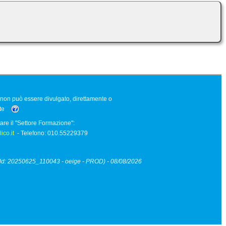
o non può essere divulgato, direttamente o
nte
are il "Settore Formazione":
co.it
- Telefono: 010.55229379
ild: 20250625_110043 - oeige - PROD) - 08/08/2026