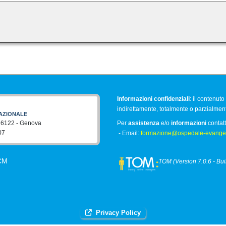
Informazioni confidenziali
: il contenut
indirettamente, totalmente o parzialme
AZIONALE
 16122 - Genova
Per
assistenza
e/o
informazioni
contatt
07
- Email:
formazione@ospedale-evangeli
CM
TOM (Version 7.0.6 - Bu
Privacy Policy